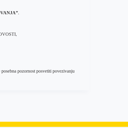
OVANJA”
.
NOVOSTI,
se posebna pozornost posvetiti povezivanju