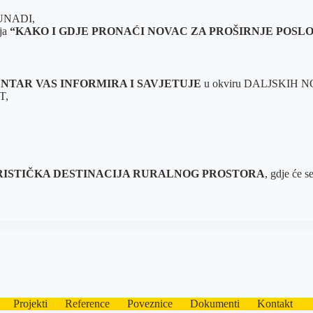
UNADI,
nja
“KAKO I GDJE PRONAĆI NOVAC ZA PROŠIRNJE POSL
TAR VAS INFORMIRA I SAVJETUJE
u okviru DALJSKIH 
T,
RISTIČKA DESTINACIJA RURALNOG PROSTORA
, gdje će 
Projekti
Reference
Poveznice
Dokumenti
Kontakt