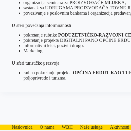
organizacija seminara za PROIZVOĐAČE MLIJEKA,
sastanak sa UDRUGAMA PROIZVOĐAČA TOVNE J
povezivanje s poslovnim bankama i organizacija predava
U sferi povećanja informiranosti
pokretanje rubrike
PODUZETNIČKO-RAZVOJNI CEN
pokretanje projekta DIGITALNI PANO OPĆINE ERDU
informativni letci, pozivi i drugo.
Marketing
U sferi turističkog razvoja
rad na pokretanju projekta
OPĆINA ERDUT KAO TU
poljoprivrede i turizma.
Naslovnica
O nama
WBH
Naše usluge
Aktivnosti