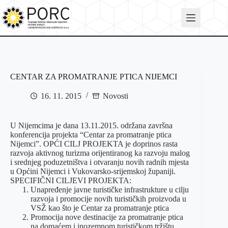
Skip
to
content
CENTAR ZA PROMATRANJE PTICA NIJEMCI
16. 11. 2015
Novosti
U Nijemcima je dana 13.11.2015. održana završna
konferencija projekta “Centar za promatranje ptica
Nijemci”. OPĆI CILJ PROJEKTA je doprinos rasta
razvoja aktivnog turizma orijentiranog ka razvoju malog
i srednjeg poduzetništva i otvaranju novih radnih mjesta
u Općini Nijemci i Vukovarsko-srijemskoj županiji.
SPECIFIČNI CILJEVI PROJEKTA:
Unapređenje javne turističke infrastrukture u cilju
razvoja i promocije novih turističkih proizvoda u
VSŽ kao što je Centar za promatranje ptica
Promocija nove destinacije za promatranje ptica
na domaćem i inozemnom turističkom tržištu