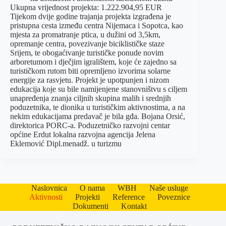
Ukupna vrijednost projekta: 1.222.904,95 EUR
Tijekom dvije godine trajanja projekta izgrađena je
pristupna cesta između centra Nijemaca i Sopotca, kao
mjesta za promatranje ptica, u dužini od 3,5km,
opremanje centra, povezivanje biciklističke staze
Srijem, te obogaćivanje turističke ponude novim
arboretumom i dječjim igralištem, koje će zajedno sa
turističkom rutom biti opremljeno izvorima solarne
energije za rasvjetu. Projekt je upotpunjen i nizom
edukacija koje su bile namijenjene stanovništvu s ciljem
unapređenja znanja ciljnih skupina malih i srednjih
poduzetnika, te dionika u turističkim aktivnostima, a na
nekim edukacijama predavač je bila gđa. Bojana Orsić,
direktorica PORC-a. Poduzetničko razvojni centar
općine Erdut lokalna razvojna agencija Jelena
Eklemović Dipl.menadž. u turizmu
Naslovnica
O nama
WBH
Naše usluge
Aktivnosti
Projekti
Reference
Poveznice
Dokumenti
Kontakt