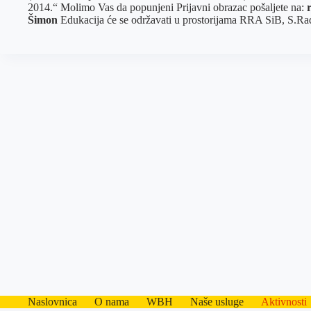
2014.“ Molimo Vas da popunjeni Prijavni obrazac pošaljete na:
Šimon
Edukacija će se održavati u prostorijama RRA SiB, S.Rad
Naslovnica
O nama
WBH
Naše usluge
Aktivnosti