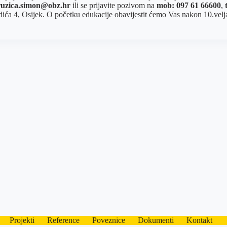
ruzica.simon@obz.hr
ili se prijavite pozivom na
mob: 097 61 66600
,
ića 4, Osijek. O početku edukacije obavijestit ćemo Vas nakon 10.vel
Projekti
Reference
Poveznice
Dokumenti
Kontakt