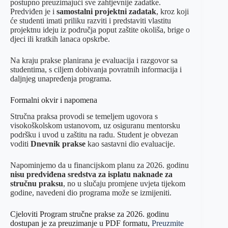
postupno preuzimajući sve zahtjevnije zadatke.
Predviđen je i
samostalni projektni zadatak
, kroz koji
će studenti imati priliku razviti i predstaviti vlastitu
projektnu ideju iz područja poput zaštite okoliša, brige o
djeci ili kratkih lanaca opskrbe.
Na kraju prakse planirana je evaluacija i razgovor sa
studentima, s ciljem dobivanja povratnih informacija i
daljnjeg unapređenja programa.
Formalni okvir i napomena
Stručna praksa provodi se temeljem ugovora s
visokoškolskom ustanovom, uz osiguranu mentorsku
podršku i uvod u zaštitu na radu. Student je obvezan
voditi
Dnevnik prakse
kao sastavni dio evaluacije.
Napominjemo da u financijskom planu za 2026. godinu
nisu predviđena sredstva za isplatu naknade za
stručnu praksu
, no u slučaju promjene uvjeta tijekom
godine, navedeni dio programa može se izmijeniti.
Cjeloviti Program stručne prakse za 2026. godinu
dostupan je za preuzimanje u PDF formatu,
Preuzmite