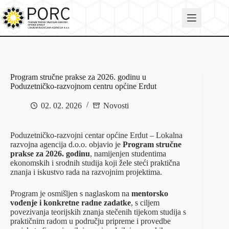
Skip
to
content
Program stručne prakse za 2026. godinu u
Poduzetničko-razvojnom centru općine Erdut
02. 02. 2026
Novosti
Poduzetničko-razvojni centar općine Erdut – Lokalna
razvojna agencija d.o.o. objavio je
Program stručne
prakse za 2026. godinu
, namijenjen studentima
ekonomskih i srodnih studija koji žele steći praktična
znanja i iskustvo rada na razvojnim projektima.
Program je osmišljen s naglaskom na
mentorsko
vođenje i konkretne radne zadatke
, s ciljem
povezivanja teorijskih znanja stečenih tijekom studija s
praktičnim radom u području pripreme i provedbe