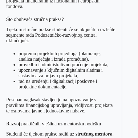
projekata financiranih iz nacionalnih i europskih
fondova.
Što obuhvaća stručna praksa?
Tijekom stručne prakse studenti će se uključiti u različite
segmente rada Poduzetničko-razvojnog centra,
uključujući:
pripremu projektnih prijedloga (planiranje,
analiza natječaja i izrada proračuna),
provedbu i administrativno praćenje projekata,
upoznavanje s ključnim digitalnim alatima i
sustavima za prijavu projekata,
rad na uređenju i digitalizaciji poslovne i
projektne dokumentacije.
Poseban naglasak stavljen je na upoznavanje s
pravilima financijskog upravljanja, vidljivosti projekata
te osnovama javne i jednostavne nabave.
Razvoj praktičnih vještina uz mentorsku podršku
Studenti će tijekom prakse raditi uz
stručnog mentora
,