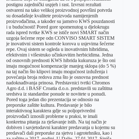
postignu zajednički uspjeh i rast. Izvrsni rezultati
ostvareni na tako velikoj proizvodnoj površini potvrda
su dosadašnje kvalitete proizvoda namijenjenih
proizvođačima, a također su jamstvo KWS pouzdanosti
i u budućnosti! Pored gore spomenutog u djelokrugu
rada ispred tvrtke KWS se ističe novi SMART način
uzgoja šećerne repe odn CONVISO SMART SISTEM
je inovativni sistem kontrole korova u usjevima šećerne
repe. Ovaj sistem se ogleda u inovativnim hibridima,
efektivnim i višestruko učinkovitim herbicidima. Jedna
od osnovnih prednosti KWS hibrida kukuruza je što oni
imaju mogućnost kompenzacije manjeg sklopa (do 5 %)
na taj način što klipovi imaju mogućnost izduženja i
povećanja broja redova zrna što je osnovna prednost
nadoknađivanja prinosa. Predstavnici tvrtki Chromos
Agro d.d. i BASF Croatia d.o.o. predstavili su zaštitna
sredstva iz standardne ponude te novitete u ponudi.
Pored toga jedan dio prezentacija se odnosio na
preporuke zaštite kultura. Predavanje je bilo
interaktivnog karaktera gdje su poljoprivredni
proizvođači iznosili probleme u praksi, te imali
konkretna pitanja za rješavanje istih. Na taj način je
dobiven i savjetodavni karakter predavanja u kojemu su
predavači dali preporuke za sjetvu i agrotehniku, kao i
za zaštitu u 2017. godini. U Dalju, 27.01.2017. Siniša