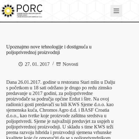
Skip
to
content
Upoznajmo nove tehnologije i dostignuća u
poljoprivrednoj proizvodnji
27. 01. 2017
Novosti
Dana 26.01.2017. godine u restoranu Stari mlin u Dalju
s početkom u 18 sati održano je drugo po redu zimsko
predavanje u 2017 godini, za poljoprivredne
proizvođače sa područja općine Erdut i šire. Na ovoj
radionici gosti predavači su bili KWS Sjeme d.o.o. kao
sjemenska kuća, Chromos Agro d.d. i BASF Croatia
d.o.o., kao tvrtke koje proizvode zaštitna sredstva u
poljoprivredi. Sjeme je najvažniji preduvjet za uspjeh u
poljoprivrednoj proizvodnji. U skladu s time KWS teži
prema razvoju hibrida i proizvodnji sjemena vrhunske
kvalitete koje će omogućiti da se s poljoprivrednikom