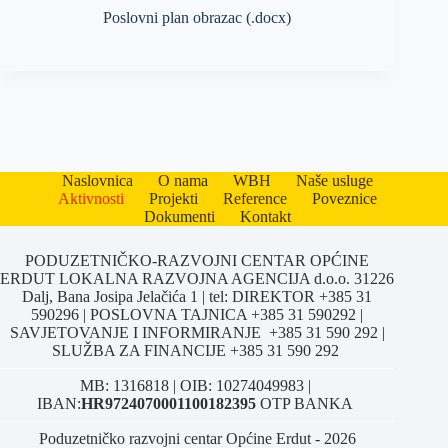
Poslovni plan obrazac (.docx)
Naslovnica
O nama
WBH
Naše usluge
Aktivnosti
Projekti
Reference
Poveznice
Dokumenti
Kontakt
PODUZETNIČKO-RAZVOJNI CENTAR OPĆINE
ERDUT LOKALNA RAZVOJNA AGENCIJA d.o.o. 31226
Dalj, Bana Josipa Jelačića 1 | tel: DIREKTOR +385 31
590296 | POSLOVNA TAJNICA +385 31 590292 |
SAVJETOVANJE I INFORMIRANJE +385 31 590 292 |
SLUŽBA ZA FINANCIJE +385 31 590 292
MB: 1316818 | OIB: 10274049983 |
IBAN:
HR9724070001100182395
OTP BANKA
Poduzetničko razvojni centar Općine Erdut - 2026